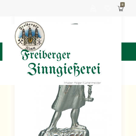
0
Freiberger
Zinngießerei
Inhaber: Holger Küchenmeister