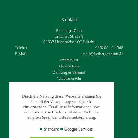
Kontakt
Freiberger Zinn
Erlichter Straße 9
09633 Halsbrücke / OT Erlicht
Telefon
035209 - 21 562
E-Mail
mail@freiberger-zinn.de
Impressum
Datenschutz
Zahlung & Versand
Widerrufsrecht
AGB
Durch die Nutzung dieser Webseite erklären Sie
sich mit der Verwendung von Cookies
einverstanden. Detaillierte Informationen über
den Einsatz von Cookies auf dieser Webseite
erhalten Sie in der Datenschutzerklärung.
© 2026 - freiberger-zinn.de
Standard
Google Services