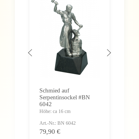
Hun
Höhe
Art.
99
Schmied auf
Serpentinsockel #BN
6042
Höhe: ca 16 cm
Art.-Nr.: BN 6042
79,90
€