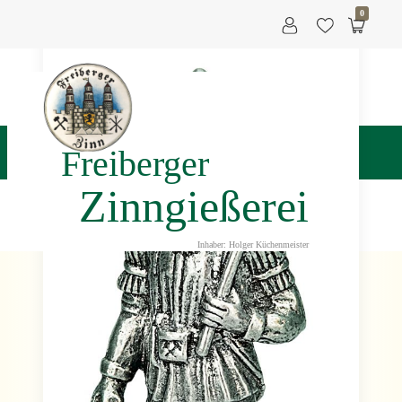
0
Freiberger
Zinngießerei
Inhaber: Holger Küchenmeister