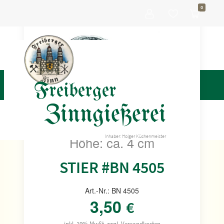
0
Freiberger
Zinngießerei
Inhaber: Holger Küchenmeister
Höhe: ca. 4 cm
STIER #BN 4505
Art.-Nr.: BN 4505
3,50
€
inkl. 19% MwSt. zzgl.
Versandkosten