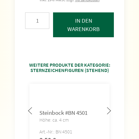
IN DEN
WARENKORB
WEITERE PRODUKTE DER KATEGORIE:
STERNZEICHENFIGUREN (STEHEND)
Steinbock #BN 4501
Was
Höhe: ca. 4 cm
Höhe
Art.-Nr.: BN 4501
Art.-