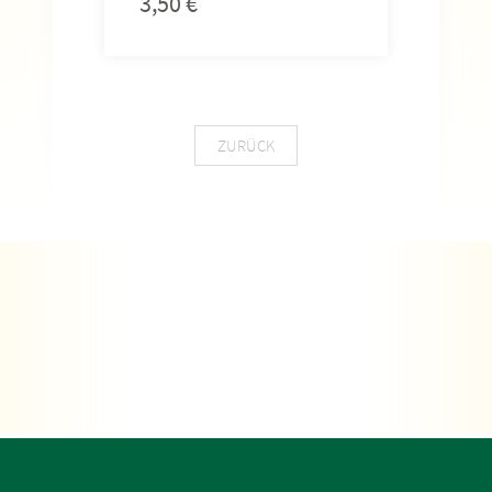
3,50
€
3,5
ZURÜCK