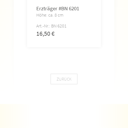
Erzträger #BN 6201
Fac
Höhe: ca. 8 cm
Höhe
Art.-Nr.: BN 6201
Art.-
16,50
€
14,
ZURÜCK