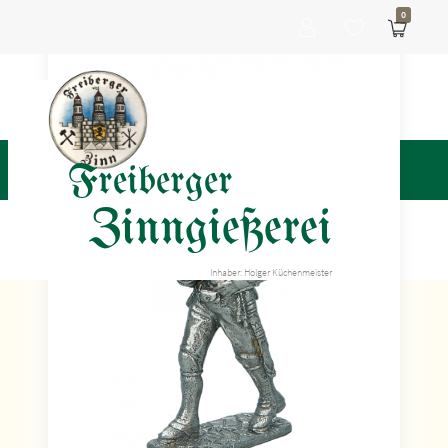
0
Freiberger
Zinngießerei
Inhaber: Holger Küchenmeister