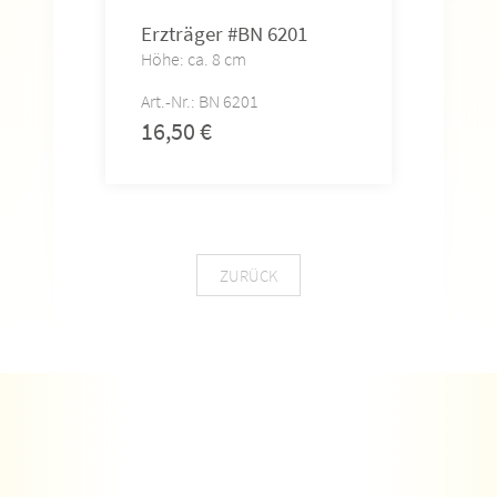
Erzträger #BN 6201
Fac
Höhe: ca. 8 cm
Höhe
Art.-Nr.: BN 6201
Art.-
16,50
€
14,
ZURÜCK