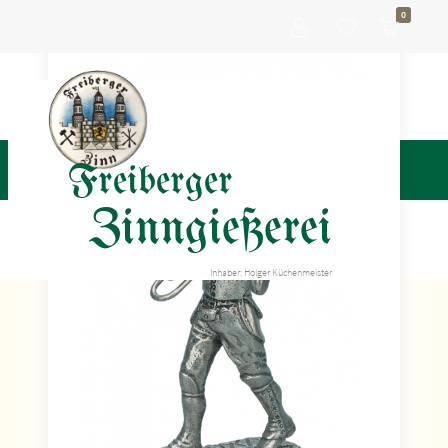
0
Freiberger
Zinngießerei
Inhaber: Holger Küchenmeister