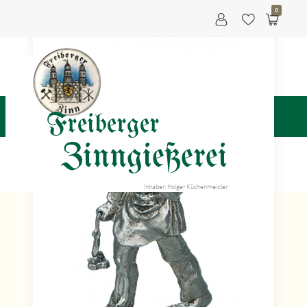
0
Freiberger
Zinngießerei
Inhaber: Holger Küchenmeister