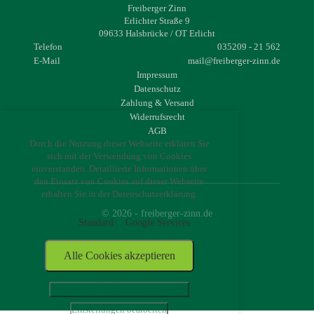
Freiberger Zinn
Erlichter Straße 9
09633 Halsbrücke / OT Erlicht
Telefon
035209 - 21 562
E-Mail
mail@freiberger-zinn.de
Impressum
Datenschutz
Zahlung & Versand
Widerrufsrecht
AGB
Durch die Nutzung dieser Webseite erklären Sie
sich mit der Verwendung von Cookies
einverstanden. Detaillierte Informationen über
den Einsatz von Cookies auf dieser Webseite
erhalten Sie in der Datenschutzerklärung.
© 2026 - freiberger-zinn.de
Standard
Google Services
Alle Cookies akzeptieren
Nur essenzielle Cookies akzeptieren
Einstellungen bearbeiten