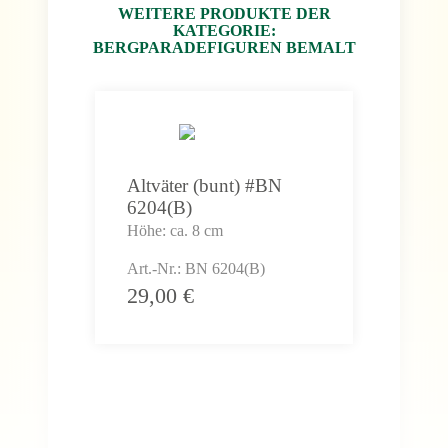
WEITERE PRODUKTE DER
KATEGORIE:
BERGPARADEFIGUREN BEMALT
Altväter (bunt) #BN
Ama
6204(B)
#BN
Höhe: ca. 8 cm
Höhe
Art.-Nr.: BN 6204(B)
Art.
29,00
€
29