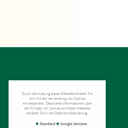
Kontakt
Durch die Nutzung dieser Webseite erklären Sie
Freiberger Zinn
sich mit der Verwendung von Cookies
Erlichter Straße 9
einverstanden. Detaillierte Informationen über
09633 Halsbrücke / OT Erlicht
den Einsatz von Cookies auf dieser Webseite
erhalten Sie in der Datenschutzerklärung.
Standard
Google Services