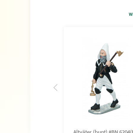
W
Altväter (bunt) #BN 6204(