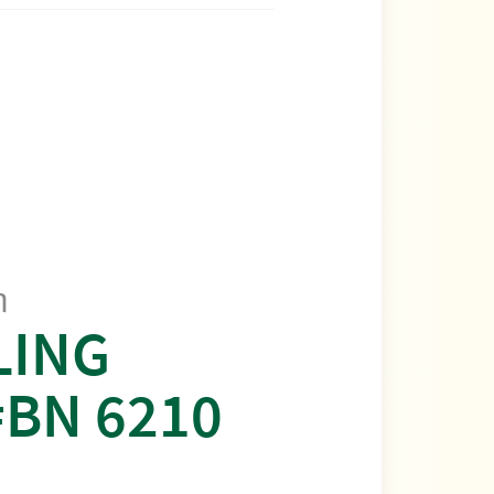
m
LING
#BN 6210