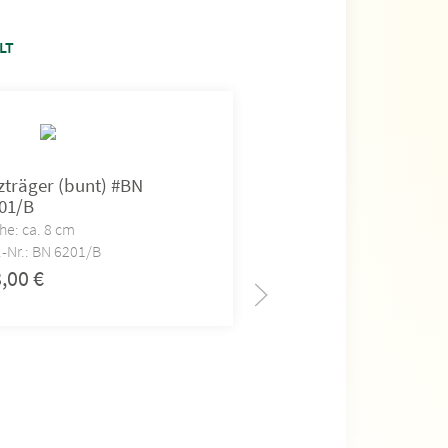
LT
zträger (bunt) #BN
Fackelträger (bunt
01/B
6202(B)
he: ca. 8 cm
Höhe: ca. 8 cm
.-Nr.: BN 6201/B
Art.-Nr.: BN 6202(B)
8,00
€
29,00
€