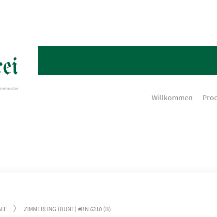
ei
henmeister
Willkommen
Pro
LT
ZIMMERLING (BUNT) #BN 6210 (B)