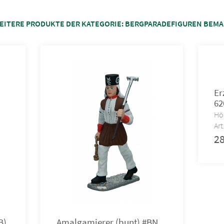
EITERE PRODUKTE DER KATEGORIE:
BERGPARADEFIGUREN BEMA
Er
62
Hö
Art
2
B)
Amalgamierer (bunt) #BN