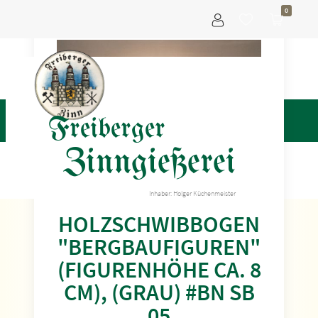
0
Freiberger
Zinngießerei
ca. 80 x 50 cm
Inhaber: Holger Küchenmeister
HOLZSCHWIBBOGEN
"BERGBAUFIGUREN"
(FIGURENHÖHE CA. 8
CM), (GRAU) #BN SB
05