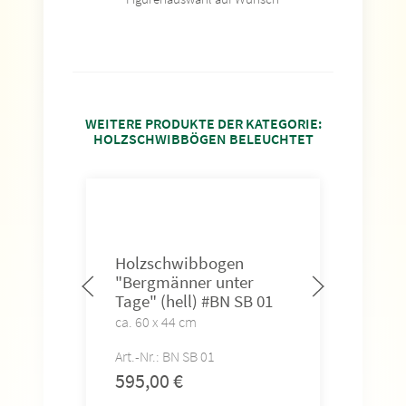
WEITERE PRODUKTE DER KATEGORIE:
HOLZSCHWIBBÖGEN BELEUCHTET
Holzschwibbogen
Hol
"Bergmänner unter
"Be
Tage" (hell) #BN SB 01
Tag
ca. 60 x 44 cm
ca. 6
Art.-Nr.: BN SB 01
Art.-
595,00
€
595