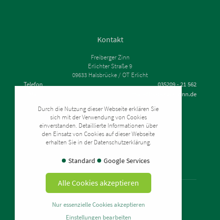
Kontakt
Freiberger Zinn
Erlichter Straße 9
09633 Halsbrücke / OT Erlicht
Telefon
035209 - 21 562
E-Mail
mail@freiberger-zinn.de
Impressum
Durch die Nutzung dieser Webseite erklären Sie
Datenschutz
sich mit der Verwendung von Cookies
Zahlung & Versand
einverstanden. Detaillierte Informationen über
Widerrufsrecht
den Einsatz von Cookies auf dieser Webseite
erhalten Sie in der Datenschutzerklärung.
AGB
Standard
Google Services
Alle Cookies akzeptieren
© 2026 - freiberger-zinn.de
Nur essenzielle Cookies akzeptieren
Einstellungen bearbeiten