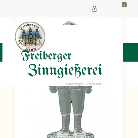
0
Freiberger
Zinngießerei
Inhaber: Holger Küchenmeister