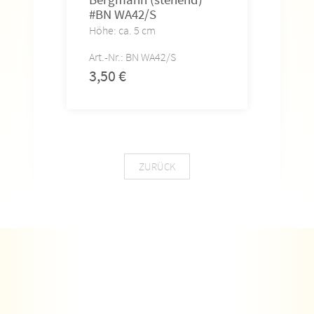
#BN WA42/S
Höhe: ca. 5 cm
Art.-Nr.: BN WA42/S
3,50
€
ZURÜCK