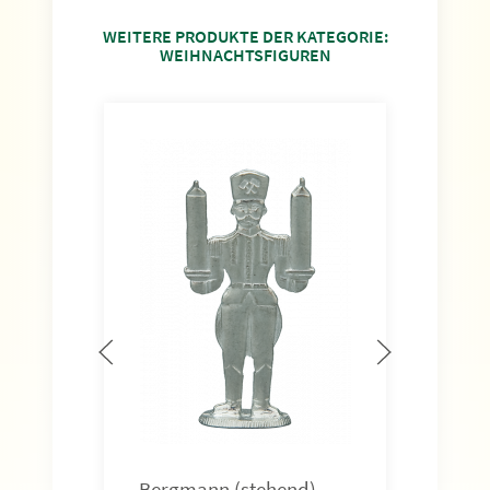
WEITERE PRODUKTE DER KATEGORIE:
WEIHNACHTSFIGUREN
Eng
WA2
Höhe
Art.-
3,5
Bergmann (stehend)