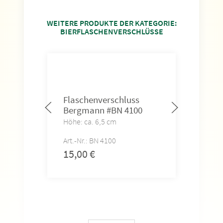
WEITERE PRODUKTE DER KATEGORIE:
BIERFLASCHENVERSCHLÜSSE
Flaschenverschluss
Fla
Bergmann #BN 4100
Jäg
Höhe: ca. 6,5 cm
Höhe
Art.-Nr.: BN 4100
Art.-
15,00
€
15,