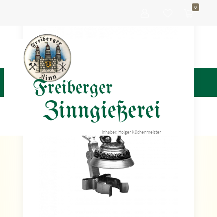
0
Freiberger
Zinngießerei
Inhaber: Holger Küchenmeister