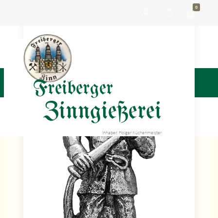
0
Freiberger
Zinngießerei
Inhaber: Holger Küchenmeister