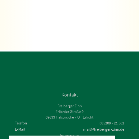
Kontakt
Freiberger Zinn
Erlichter Straße 9
09633 Halsbrücke / OT Erlicht
Telefon
035209 - 21 562
E-Mail
mail@freiberger-zinn.de
Impressum