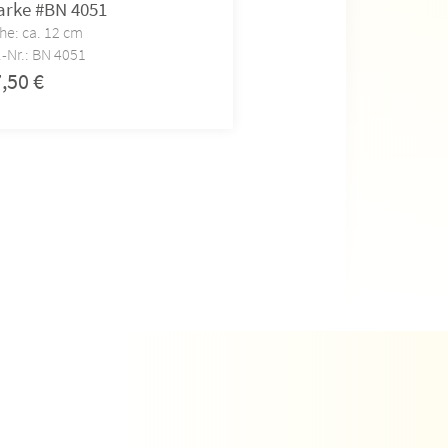
arke #BN 4051
#BN 4002
he: ca. 12 cm
Höhe: ca. 13 cm
.-Nr.: BN 4051
Art.-Nr.: BN 4002
7,50
€
17,50
€