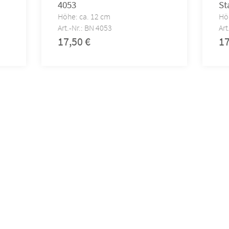
4053
St
Höhe: ca. 12 cm
Hö
Art.-Nr.: BN 4053
Art
17,50
€
1