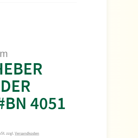
cm
HEBER
 DER
#BN 4051
St. zzgl.
Versandkosten