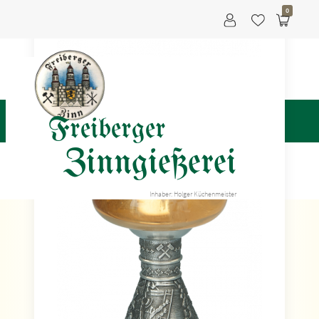
0
Freiberger
Zinngießerei
Inhaber: Holger Küchenmeister