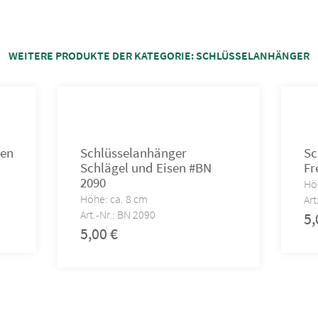
WEITERE PRODUKTE DER KATEGORIE:
SCHLÜSSELANHÄNGER
sen
Schlüsselanhänger
Sc
Schlägel und Eisen #BN
Fr
2090
Hö
Höhe: ca. 8 cm
Art
Art.-Nr.: BN 2090
5
5,00
€