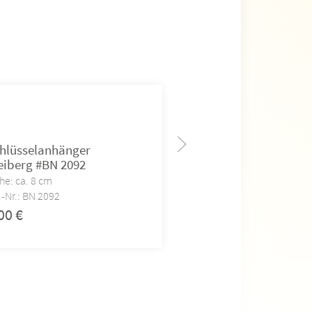
hlüsselanhänger
Schlüsselanhänger
eiberg #BN 2092
#BN 2093
he: ca. 8 cm
Höhe: ca. 8 cm
.-Nr.: BN 2092
Art.-Nr.: BN 2093
,00
€
5,00
€