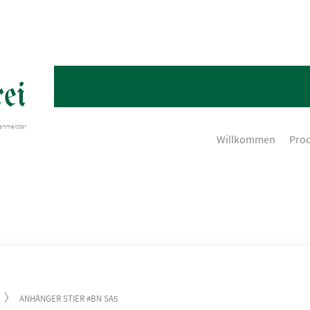
ei
henmeister
Willkommen
Pro
ANHÄNGER STIER #BN SA5