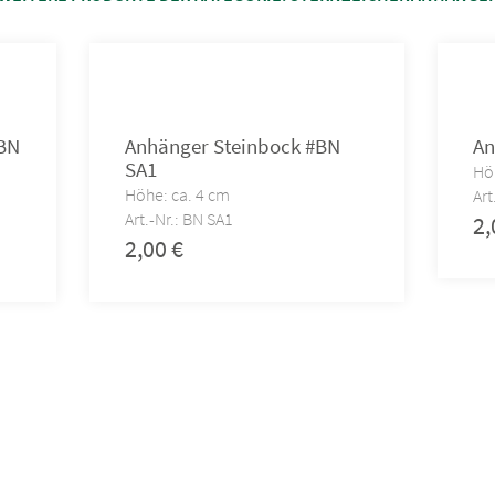
BN
Anhänger Steinbock #BN
An
SA1
Hö
Höhe: ca. 4 cm
Art
Art.-Nr.: BN SA1
2
2,00
€