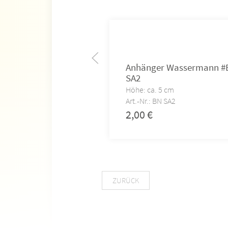
Anhänger Wassermann #
SA2
Höhe: ca. 5 cm
Art.-Nr.: BN SA2
2,00
€
ZURÜCK