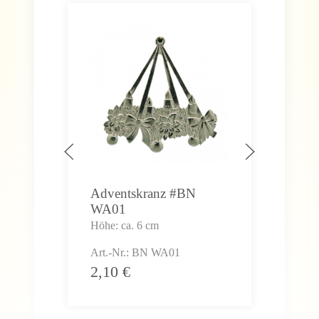
Adventskranz #BN
Wei
WA01
#B
Höhe: ca. 6 cm
Höhe
Art.-Nr.: BN WA01
Art.
2,10
€
2,