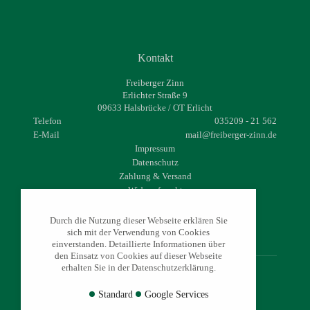
Kontakt
Freiberger Zinn
Erlichter Straße 9
09633 Halsbrücke / OT Erlicht
Telefon
035209 - 21 562
E-Mail
mail@freiberger-zinn.de
Impressum
Datenschutz
Zahlung & Versand
Widerrufsrecht
AGB
Durch die Nutzung dieser Webseite erklären Sie
sich mit der Verwendung von Cookies
einverstanden. Detaillierte Informationen über
den Einsatz von Cookies auf dieser Webseite
erhalten Sie in der Datenschutzerklärung.
© 2026 - freiberger-zinn.de
Standard
Google Services