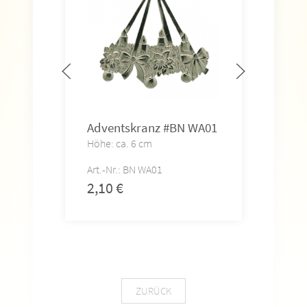
Adventskranz #BN WA01
Wei
#BN
Höhe: ca. 6 cm
Höhe
Art.-Nr.: BN WA01
Art.-
2,10
€
2,0
ZURÜCK