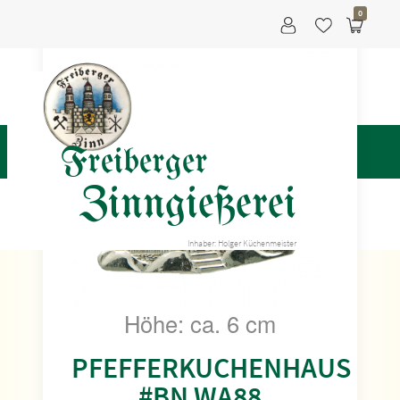
0
Freiberger
Zinngießerei
Inhaber: Holger Küchenmeister
Höhe: ca. 6 cm
PFEFFERKUCHENHAUS
#BN WA88