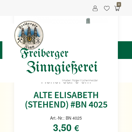
0
Freiberger
Zinngießerei
Höhe: ca. 6 cm
Inhaber: Holger Küchenmeister
ALTE ELISABETH
(STEHEND) #BN 4025
Art.-Nr.: BN 4025
3,50
€