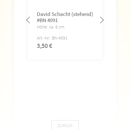
David Schacht (stehend)
#BN 4091
Höhe: ca. 6 cm
Art.-Nr.: BN 4091
3,50
€
Sil
(st
Höhe
Art.-
3,5
ZURÜCK