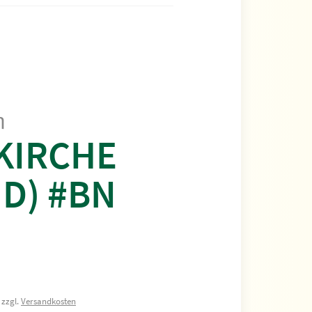
m
KIRCHE
D) #BN
 zzgl.
Versandkosten