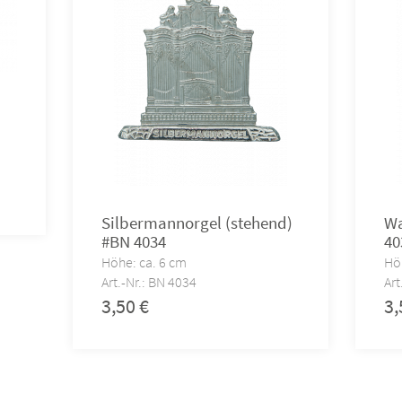
Silbermannorgel (stehend)
Wa
#BN 4034
40
Höhe: ca. 6 cm
Hö
Art.-Nr.: BN 4034
Art
3,50
€
3