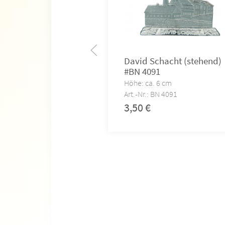
David Schacht (stehend)
#BN 4091
Höhe: ca. 6 cm
Art.-Nr.: BN 4091
3,50
€