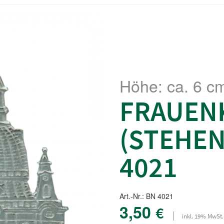
Höhe: ca. 6 c
FRAUEN
(STEHEN
4021
Art.-Nr.: BN 4021
3,50
€
inkl. 19% MwSt.