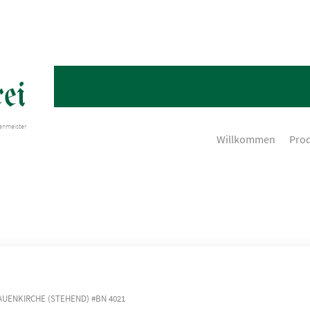
ei
henmeister
Willkommen
Pro
AUENKIRCHE (STEHEND) #BN 4021