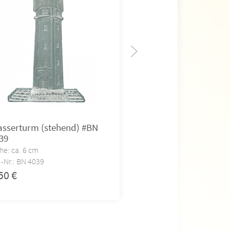
sserturm (stehend) #BN
Tulpenkanzel (steh
39
4032
he: ca. 6 cm
Höhe: ca. 6 cm
.-Nr.: BN 4039
Art.-Nr.: BN 4032
,50
€
3,50
€