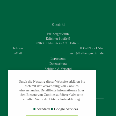
Kontakt
Freiberger Zinn
Erlichter Straße 9
09633 Halsbrücke / OT Erlicht
Telefon
035209 - 21 562
E-Mail
mail@freiberger-zinn.de
Impressum
Datenschutz
Zahlung & Versand
Widerrufsrecht
AGB
Durch die Nutzung dieser Webseite erklären Sie
sich mit der Verwendung von Cookies
einverstanden. Detaillierte Informationen über
den Einsatz von Cookies auf dieser Webseite
erhalten Sie in der Datenschutzerklärung.
Standard
Google Services
© 2026 - freiberger-zinn.de